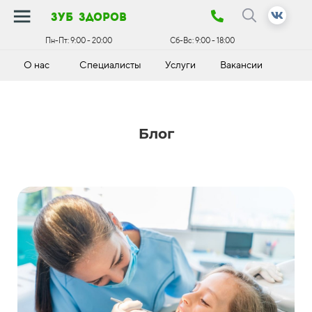
зуб здоров
Пн-Пт:
9:00 - 20:00
Сб-Вс:
9:00 - 18:00
О нас
Специалисты
Услуги
Вакансии
К
Блог