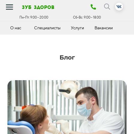
зуб здоров
Пн-Пт:
9:00 - 20:00
Сб-Вс:
9:00 - 18:00
О нас
Специалисты
Услуги
Вакансии
К
Блог