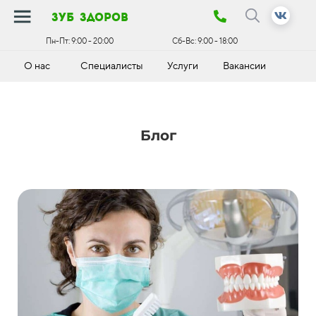
зуб здоров
Пн-Пт:
9:00 - 20:00
Сб-Вс:
9:00 - 18:00
О нас
Специалисты
Услуги
Вакансии
К
Блог