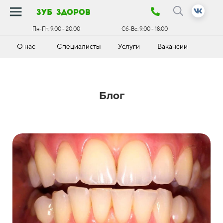
зуб здоров
Пн-Пт:
9:00 - 20:00
Сб-Вс:
9:00 - 18:00
О нас
Специалисты
Услуги
Вакансии
К
Блог