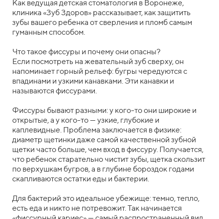
Как ведущая детская стоматология в Воронеже,
клиника «Зуб Здоров» рассказывает, как защитить
зубы вашего ребенка от сверления и пломб самым
гуманным способом.
Что такое фиссуры и почему они опасны?
Если посмотреть на жевательный зуб сверху, он
напоминает горный рельеф: бугры чередуются с
впадинами и узкими канавками. Эти канавки и
называются фиссурами.
Фиссуры бывают разными: у кого-то они широкие и
открытые, а у кого-то — узкие, глубокие и
каплевидные. Проблема заключается в физике:
диаметр щетинки даже самой качественной зубной
щетки часто больше, чем вход в фиссуру. Получается,
что ребенок старательно чистит зубы, щетка скользит
по верхушкам бугров, а в глубине бороздок годами
скапливаются остатки еды и бактерии.
Для бактерий это идеальное убежище: темно, тепло,
есть еда и никто не потревожит. Так начинается
«фиссурный кариес» — самый распространенный вид