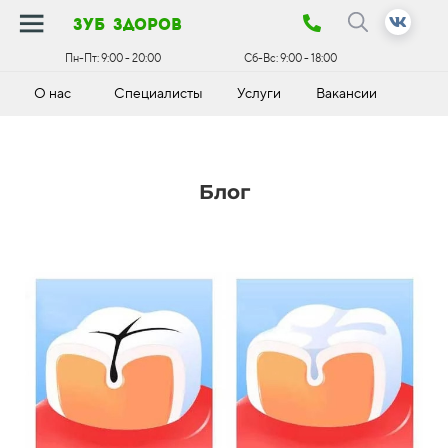
зуб здоров
Пн-Пт:
9:00 - 20:00
Сб-Вс:
9:00 - 18:00
О нас
Специалисты
Услуги
Вакансии
К
Блог