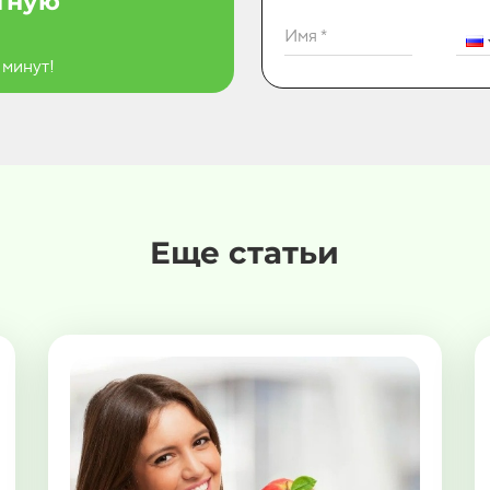
атную
Имя *
 минут!
Еще статьи