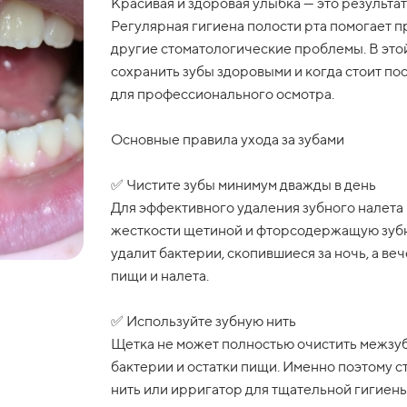
Красивая и здоровая улыбка — это результа
Регулярная гигиена полости рта помогает п
другие стоматологические проблемы. В этой
сохранить зубы здоровыми и когда стоит п
для профессионального осмотра.
Основные правила ухода за зубами
✅ Чистите зубы минимум дважды в день
Для эффективного удаления зубного налета 
жесткости щетиной и фторсодержащую зубну
удалит бактерии, скопившиеся за ночь, а ве
пищи и налета.
✅ Используйте зубную нить
Щетка не может полностью очистить межзуб
бактерии и остатки пищи. Именно поэтому 
нить или ирригатор для тщательной гигиены