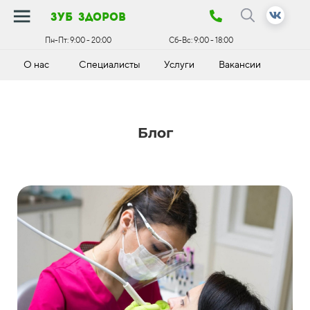
зуб здоров
Пн-Пт:
9:00 - 20:00
Сб-Вс:
9:00 - 18:00
О нас
Специалисты
Услуги
Вакансии
К
Блог