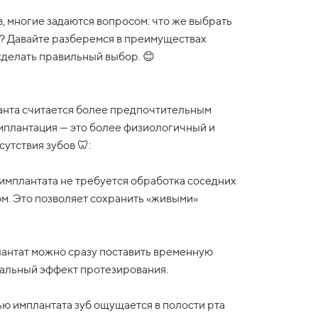
, многие задаются вопросом: что же выбрать
? Давайте разберемся в преимуществах
 сделать правильный выбор. 😊
ланта считается более предпочтительным
имплантация — это более физиологичный и
утствия зубов 🦷:
имплантата не требуется обработка соседних
ом. Это позволяет сохранить «живыми»
антат можно сразу поставить временную
уальный эффект протезирования.
ю имплантата зуб ощущается в полости рта