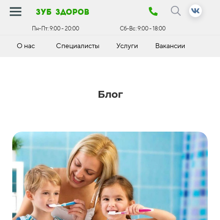
зуб здоров
Пн-Пт:
9:00 - 20:00
Сб-Вс:
9:00 - 18:00
О нас
Специалисты
Услуги
Вакансии
К
Блог