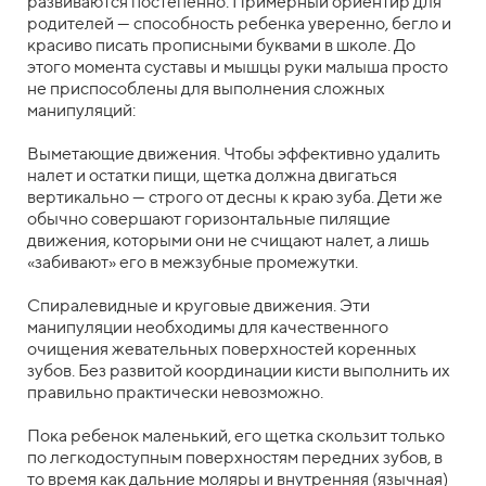
развиваются постепенно. Примерный ориентир для
родителей — способность ребенка уверенно, бегло и
красиво писать прописными буквами в школе. До
этого момента суставы и мышцы руки малыша просто
не приспособлены для выполнения сложных
манипуляций:
Выметающие движения. Чтобы эффективно удалить
налет и остатки пищи, щетка должна двигаться
вертикально — строго от десны к краю зуба. Дети же
обычно совершают горизонтальные пилящие
движения, которыми они не счищают налет, а лишь
«забивают» его в межзубные промежутки.
Спиралевидные и круговые движения. Эти
манипуляции необходимы для качественного
очищения жевательных поверхностей коренных
зубов. Без развитой координации кисти выполнить их
правильно практически невозможно.
Пока ребенок маленький, его щетка скользит только
по легкодоступным поверхностям передних зубов, в
то время как дальние моляры и внутренняя (язычная)