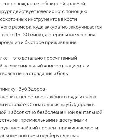
сто сопровождается обширной травмой
ирург действует ювелирно: с помощью
сокоточных инструментов в кости
ного размера, куда аккуратно закручивается
всего 15–30 минут, а стерильные условия
ирования и быстрое приживление.
ике — это детально просчитанный
й на максимальный комфорт пациента и
вовсе не на страдания и боль.
линику «Зуб Здоров»
ановить целостность зубного ряда и снова
й и страха? Стоматология «Зуб Здоров» в
ной и абсолютно безболезненной дентальной
вестными, премиальными и доступными
ируя высочайший процент приживляемости
сальным опытом и подберут для вас