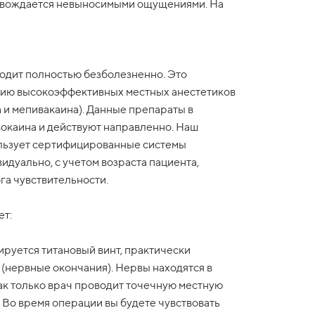
ровождается невыносимыми ощущениями. На
одит полностью безболезненно. Это
нию высокоэффективных местных анестетиков
 и мепивакаина). Данные препараты в
окаина и действуют направленно. Наш
льзует сертифицированные системы
дуально, с учетом возраста пациента,
га чувствительности.
ет:
ируется титановый винт, практически
(нервные окончания). Нервы находятся в
ак только врач проводит точечную местную
. Во время операции вы будете чувствовать