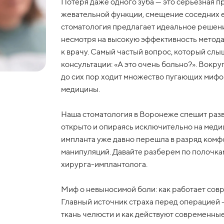
Потеря даже одного зуба — это серьезная п
жевательной функции, смещение соседних е
стоматология предлагает идеальное решен
несмотря на высокую эффективность метода
к врачу. Самый частый вопрос, который слы
консультации: «А это очень больно?». Вокр
до сих пор ходит множество пугающих мифо
медицины.
Наша стоматология в Воронеже спешит разве
открыто и опираясь исключительно на меди
импланта уже давно перешла в разряд ком
манипуляций. Давайте разберем по полочкам,
хирурга-имплантолога.
Миф о невыносимой боли: как работает сов
Главный источник страха перед операцией —
ткань челюсти и как действуют современные