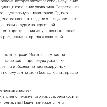
роблема, которая влечет за собой нарушение
диниц и изменение овала лица. Современная
ие — дентальную имплантацию. Однако,
, многие пациенты годами откладывают визит
шат наши хирурги на первичной
уг темы приживления искусственных корней
в, рожденных во времена советской
ять эти страхи. Мы отвечаем честно,
цинские факты: процедура установки
фортных и абсолютно прогнозируемых
 почему вам не стоит бояться боли в кресле
ременная анестезия
 это непонимание того, как устроена костная
 препараты. Пациентам кажется, что