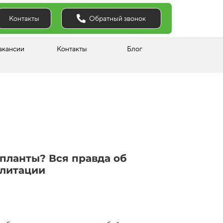
Обратный звонок
Контакты
акансии
Контакты
Блог
мпланты? Вся правда об
илитации