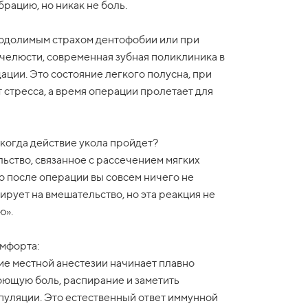
рацию, но никак не боль.
реодолимым страхом дентофобии или при
челюсти, современная зубная поликлиника в
ции. Это состояние легкого полусна, при
 стресса, а время операции пролетает для
когда действие укола пройдет?
ьство, связанное с рассечением мягких
то после операции вы совсем ничего не
ирует на вмешательство, но эта реакция не
ю».
мфорта:
ие местной анестезии начинает плавно
оющую боль, распирание и заметить
пуляции. Это естественный ответ иммунной