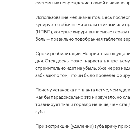
системы на повреждение тканей и начало п
Использование медикаментов. Весь послео
купируется обычными анальгетиками или 
(НПВП), которые хирург выписывает сразу п
боль — правильно подобранная таблетка вер
Сроки реабилитации. Неприятные ощущения,
дня. Отек десны может нарастать к третьему 
стремительно идет на убыль. Уже через не
забывают о том, что им было проведено хир
Почему установка импланта легче, чем удал
Как бы парадоксально это ни звучало, но кл
травмирует ткани гораздо меньше, чем ста
зуба.
При экстракции (удалении) зуба врачу прих