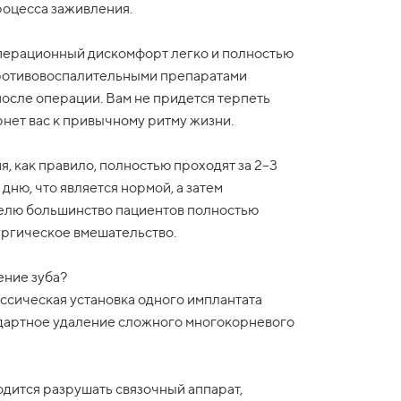
роцесса заживления.
перационный дискомфорт легко и полностью
противовоспалительными препаратами
осле операции. Вам не придется терпеть
нет вас к привычному ритму жизни.
 как правило, полностью проходят за 2–3
дню, что является нормой, а затем
делю большинство пациентов полностью
ургическое вмешательство.
ение зуба?
ассическая установка одного имплантата
ндартное удаление сложного многокорневого
одится разрушать связочный аппарат,