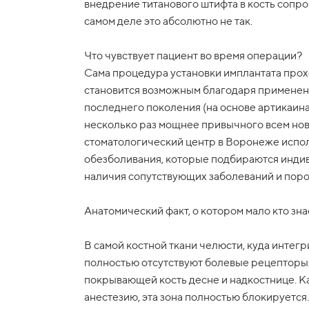
внедрение титанового штифта в кость соп
самом деле это абсолютно не так.
Что чувствует пациент во время операции?
Сама процедура установки имплантата прох
становится возможным благодаря примене
последнего поколения (на основе артикаина
несколько раз мощнее привычного всем нов
стоматологический центр в Воронеже испо
обезболивания, которые подбираются индиви
наличия сопутствующих заболеваний и поро
Анатомический факт, о котором мало кто зна
В самой костной ткани челюсти, куда интегр
полностью отсутствуют болевые рецепторы 
покрывающей кость десне и надкостнице. К
анестезию, эта зона полностью блокируется