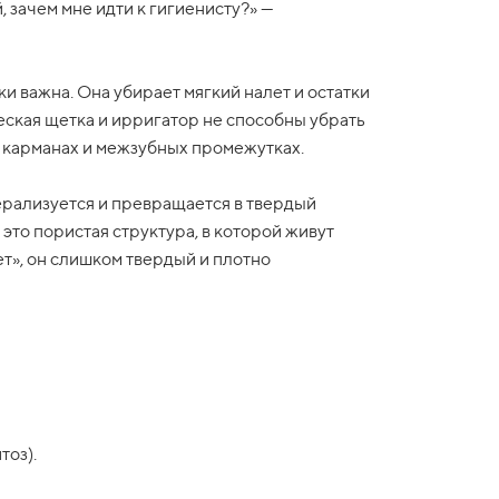
, зачем мне идти к гигиенисту?» —
и важна. Она убирает мягкий налет и остатки
еская щетка и ирригатор не способны убрать
 карманах и межзубных промежутках.
рализуется и превращается в твердый
 это пористая структура, в которой живут
ет», он слишком твердый и плотно
тоз).