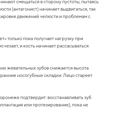
инают смещаться в сторону пустоты, пытаясь
сти (антагонист) начинает выдвигаться, так
окировке движений челюсти и проблемам с
ет» только пока получает нагрузку при
исчезает, и кость начинает рассасываться
их жевательных зубов снижается высота
я ранние носогубные складки. Лицо стареет
оронеже подтвердит: восстанавливать зуб
плантация или протезирование), пока не