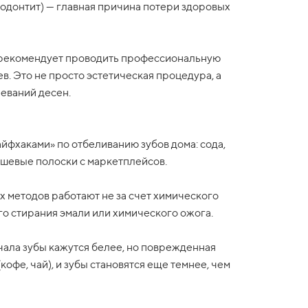
одонтит) — главная причина потери здоровых
 рекомендует проводить профессиональную
цев. Это не просто эстетическая процедура, а
еваний десен.
айфхаками» по отбеливанию зубов дома: сода,
ешевые полоски с маркетплейсов.
х методов работают не за счет химического
го стирания эмали или химического ожога.
ачала зубы кажутся белее, но поврежденная
офе, чай), и зубы становятся еще темнее, чем