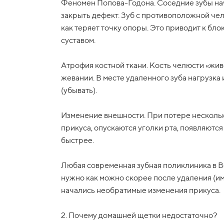
Феномен Попова-Годона. Соседние зубы нач
закрыть дефект. Зуб с противоположной челю
как теряет точку опоры. Это приводит к бл
суставом.
Атрофия костной ткани. Кость челюсти «жив
жевании. В месте удаленного зуба нагрузка 
(убывать).
Изменение внешности. При потере нескольк
прикуса, опускаются уголки рта, появляютс
быстрее.
Любая современная зубная поликлиника в В
нужно как можно скорее после удаления (им
начались необратимые изменения прикуса.
2. Почему домашней щетки недостаточно?