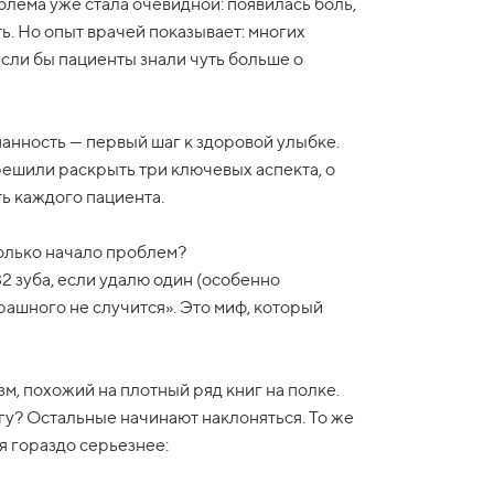
блема уже стала очевидной: появилась боль,
ь. Но опыт врачей показывает: многих
сли бы пациенты знали чуть больше о
нанность — первый шаг к здоровой улыбке.
решили раскрыть три ключевых аспекта, о
ь каждого пациента.
 только начало проблем?
2 зуба, если удалю один (особенно
рашного не случится». Это миф, который
м, похожий на плотный ряд книг на полке.
игу? Остальные начинают наклоняться. То же
я гораздо серьезнее: