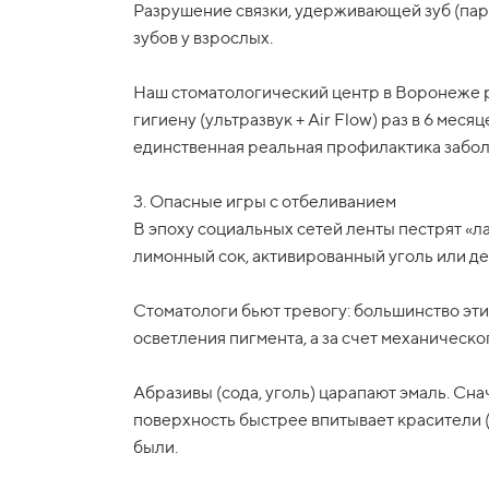
Разрушение связки, удерживающей зуб (пар
зубов у взрослых.
Наш стоматологический центр в Воронеже
гигиену (ультразвук + Air Flow) раз в 6 меся
единственная реальная профилактика забол
3. Опасные игры с отбеливанием
В эпоху социальных сетей ленты пестрят «л
лимонный сок, активированный уголь или д
Стоматологи бьют тревогу: большинство эти
осветления пигмента, а за счет механическо
Абразивы (сода, уголь) царапают эмаль. Сн
поверхность быстрее впитывает красители (к
были.